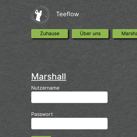
Teeflow
Zuhause
(current)
Über uns
(current)
Marsha
Marshall
Nutzername
Passwort